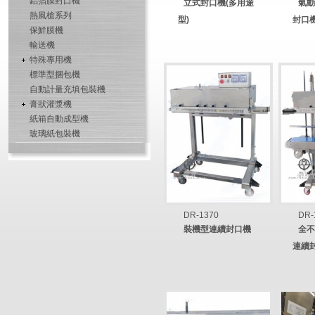
鋁箔膜封口機
立式封口機(多用途
氣動
熱風槍系列
型)
封口機
保鮮膜機
輸送機
特殊專用機
標準型捆包機
自動計量充填包裝機
膏狀灌漿機
紙箱自動成型機
玻璃紙包裝機
DR-1370
DR-
裝機型連續封口機
全不
連續