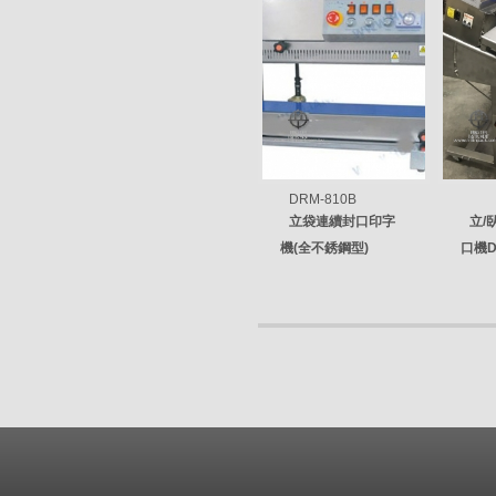
DRM-810B
立袋連續封口印字
立/
機(全不銹鋼型)
口機D