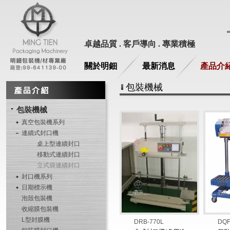
卓越品質 . 客戶導向 . 專業積極
關於明鈿
最新消息
產品介
包裝機械
包裝機械
真空包裝機系列
連續式封口機
桌上型連續封口
移動式連續封口
立式袋連續封口
封口機系列
日期標示機
泡殼包裝機
收縮膜包裝機
L型封膜機
DRB-770L
DQ