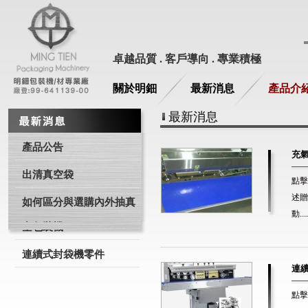
卓越品質 . 客戶導向 . 專業積極
關於明鈿
最新消息
產品介
最新消息
產品公告
充氣
出清真空袋
點擊
述贈
如何區分與選購內外抽真
動....
空包裝機
連續式封袋機零件
連續
點擊