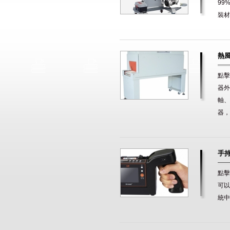
99
裝材料
熱
點擊
器外
軸、
器，大
手
點擊
可以
統中