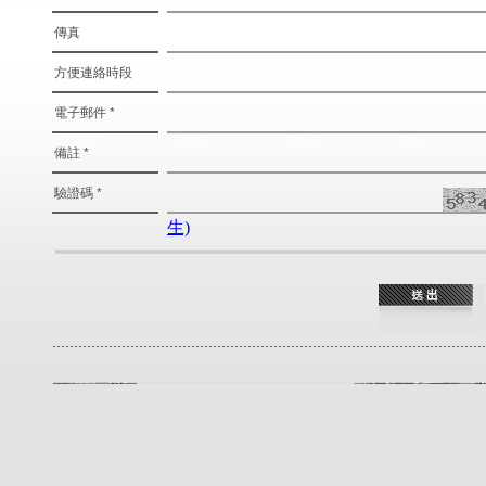
傳真
方便連絡時段
電子郵件 *
備註 *
驗證碼 *
生)